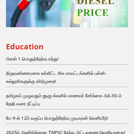
Education
பிளஸ் 1 பொதுத்தேர்வு ரத்து!
திருவண்ணாமலை உள்ளிட்ட சில மாவட்டங்களில் பள்ளி-
கல்லூரிகளுக்கு விடுமுறை!
தமிழகம் முழுவதும் ஐடிஐ-க்களில் மாணவர் சேர்க்கை அக்.30-ம்
தேதி வரை நீட்டிப்பு
மே 9-ல் 12ம் வகுப்பு பொதுத்தேர்வு முடிவுகள் வெளியீடு!
2025ம் ஆண்டுக்கான TNPSC தேர்வு அட்டவணை வெளியானது!