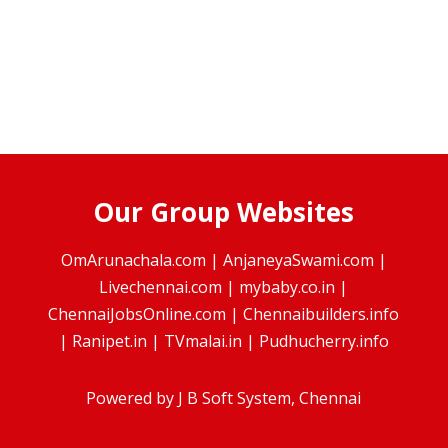
Our Group Websites
OmArunachala.com
|
AnjaneyaSwami.com
|
Livechennai.com
|
mybaby.co.in
|
ChennaiJobsOnline.com
|
Chennaibuilders.info
|
Ranipet.in
|
TVmalai.in
|
Pudhucherry.info
Powered by
J B Soft System
, Chennai