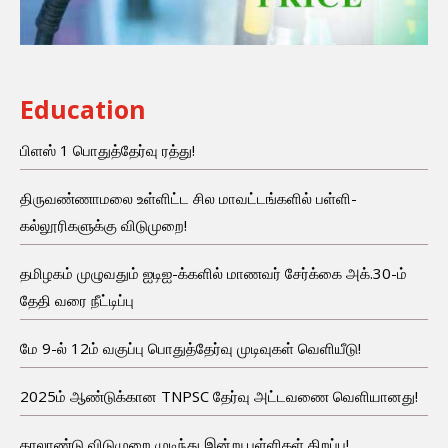
Education
பிளஸ் 1 பொதுத்தேர்வு ரத்து!
திருவண்ணாமலை உள்ளிட்ட சில மாவட்டங்களில் பள்ளி-
கல்லூரிகளுக்கு விடுமுறை!
தமிழகம் முழுவதும் ஐடிஐ-க்களில் மாணவர் சேர்க்கை அக்.30-ம்
தேதி வரை நீட்டிப்பு
மே 9-ல் 12ம் வகுப்பு பொதுத்தேர்வு முடிவுகள் வெளியீடு!
2025ம் ஆண்டுக்கான TNPSC தேர்வு அட்டவணை வெளியானது!
காலாண்டு விடுமுறை முடிந்து இன்று பள்ளிகள் திறப்பு!