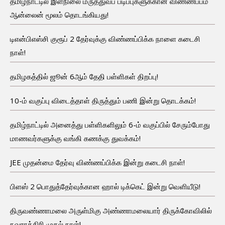
தமிழ்நாட்டில் இளநிலை மருத்துவப் படிப்புகளுக்கான விண்ணப்பம்
ஆன்லைன் மூலம் தொடங்கியது!
டிஎன்பிஎஸ்சி குரூப் 2 தேர்வுக்கு விண்ணப்பிக்க நாளை கடைசி
நாள்!
தமிழகத்தில் ஜூன் 6ஆம் தேதி பள்ளிகள் திறப்பு!
10-ம் வகுப்பு விடைத்தாள் திருத்தும் பணி இன்று தொடக்கம்!
தமிழ்நாட்டில் அனைத்து பள்ளிகளிலும் 6-ம் வகுப்பில் சேரும்போது
மாணவர்களுக்கு வங்கி கணக்கு துவக்கம்!
JEE முதன்மை தேர்வு விண்ணப்பிக்க இன்று கடைசி நாள்!
பிளஸ் 2 பொதுத்தேர்வுக்கான ஹால் டிக்கெட் இன்று வெளியீடு!
திருவண்ணாமலை அருள்மிகு அண்ணாமலையார் திருக்கோவிலில்
நவராத்திரி முதல் நாள்!