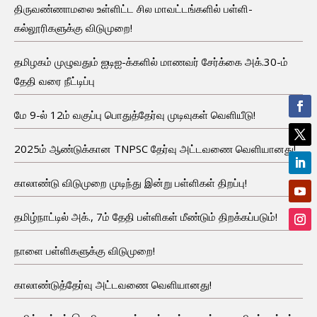
திருவண்ணாமலை உள்ளிட்ட சில மாவட்டங்களில் பள்ளி-
கல்லூரிகளுக்கு விடுமுறை!
தமிழகம் முழுவதும் ஐடிஐ-க்களில் மாணவர் சேர்க்கை அக்.30-ம்
தேதி வரை நீட்டிப்பு
மே 9-ல் 12ம் வகுப்பு பொதுத்தேர்வு முடிவுகள் வெளியீடு!
2025ம் ஆண்டுக்கான TNPSC தேர்வு அட்டவணை வெளியானது!
காலாண்டு விடுமுறை முடிந்து இன்று பள்ளிகள் திறப்பு!
தமிழ்நாட்டில் அக்., 7ம் தேதி பள்ளிகள் மீண்டும் திறக்கப்படும்!
நாளை பள்ளிகளுக்கு விடுமுறை!
காலாண்டுத்தேர்வு அட்டவணை வெளியானது!