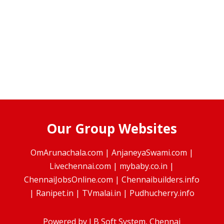
Our Group Websites
OmArunachala.com
|
AnjaneyaSwami.com
|
Livechennai.com
|
mybaby.co.in
|
ChennaiJobsOnline.com
|
Chennaibuilders.info
|
Ranipet.in
|
TVmalai.in
|
Pudhucherry.info
Powered by
J B Soft System
, Chennai