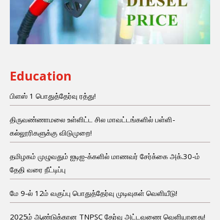
Education
பிளஸ் 1 பொதுத்தேர்வு ரத்து!
திருவண்ணாமலை உள்ளிட்ட சில மாவட்டங்களில் பள்ளி-
கல்லூரிகளுக்கு விடுமுறை!
தமிழகம் முழுவதும் ஐடிஐ-க்களில் மாணவர் சேர்க்கை அக்.30-ம்
தேதி வரை நீட்டிப்பு
மே 9-ல் 12ம் வகுப்பு பொதுத்தேர்வு முடிவுகள் வெளியீடு!
2025ம் ஆண்டுக்கான TNPSC தேர்வு அட்டவணை வெளியானது!