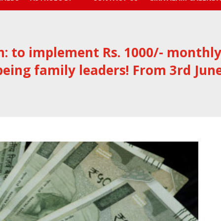
n: to implement Rs. 1000/- monthl
being family leaders! From 3rd June