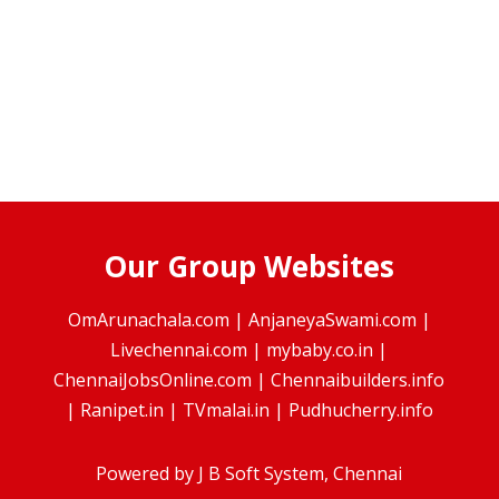
Our Group Websites
OmArunachala.com
|
AnjaneyaSwami.com
|
Livechennai.com
|
mybaby.co.in
|
ChennaiJobsOnline.com
|
Chennaibuilders.info
|
Ranipet.in
|
TVmalai.in
|
Pudhucherry.info
Powered by
J B Soft System
, Chennai