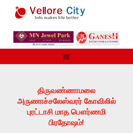
திருவண்ணாமலை
அருணாச்சலேஸ்வரர் கோவிலில்
புரட்டாசி மாத பௌர்ணமி
பிரதோஷம்!