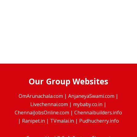
Our Group Websites
OmArunachala.com
|
AnjaneyaSwami.com
|
Livechennai.com
|
mybaby.co.in
|
ChennaiJobsOnline.com
|
Chennaibuilders.info
|
Ranipet.in
|
TVmalai.in
|
Pudhucherry.info