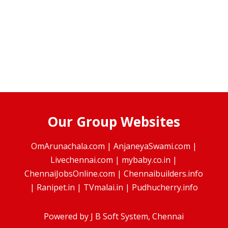
Our Group Websites
OmArunachala.com
|
AnjaneyaSwami.com
|
Livechennai.com
|
mybaby.co.in
|
ChennaiJobsOnline.com
|
Chennaibuilders.info
|
Ranipet.in
|
TVmalai.in
|
Pudhucherry.info
Powered by
J B Soft System
, Chennai