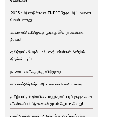
2025ம் ஆண்டுக்கான TNPSC தேர்வு அட்டவணை
வெளியானது!
காலாண்டு விடுமுறை முடிந்து இன்று பள்ளிகள்
திறப்பு!
தமிழ்நாட்டில் அக்., 7ம் தேதி பள்ளிகள் மீண்டும்
திறக்கப்படும்!
நாளை பள்ளிகளுக்கு விடுமுறை!
காலாண்டுத்தேர்வு அட்டவணை வெளியானது!
தமிழ்நாட்டில் இளநிலை மருத்துவப் படிப்புகளுக்கான
விண்ணப்பம் ஆன்லைன் மூலம் தொடங்கியது!
டிஎன்பிஎஸ்சி குரூப் 2 தேர்வுக்கு விண்ணப்பிக்க