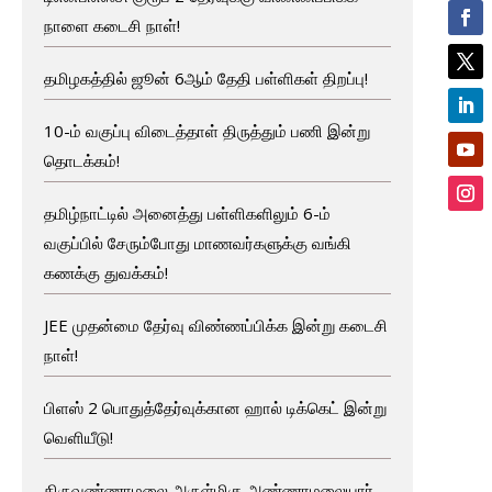
நாளை கடைசி நாள்!
தமிழகத்தில் ஜூன் 6ஆம் தேதி பள்ளிகள் திறப்பு!
10-ம் வகுப்பு விடைத்தாள் திருத்தும் பணி இன்று
தொடக்கம்!
தமிழ்நாட்டில் அனைத்து பள்ளிகளிலும் 6-ம்
வகுப்பில் சேரும்போது மாணவர்களுக்கு வங்கி
கணக்கு துவக்கம்!
JEE முதன்மை தேர்வு விண்ணப்பிக்க இன்று கடைசி
நாள்!
பிளஸ் 2 பொதுத்தேர்வுக்கான ஹால் டிக்கெட் இன்று
வெளியீடு!
திருவண்ணாமலை அருள்மிகு அண்ணாமலையார்