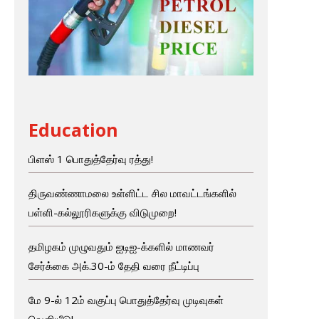
Education
பிளஸ் 1 பொதுத்தேர்வு ரத்து!
திருவண்ணாமலை உள்ளிட்ட சில மாவட்டங்களில்
பள்ளி-கல்லூரிகளுக்கு விடுமுறை!
தமிழகம் முழுவதும் ஐடிஐ-க்களில் மாணவர்
சேர்க்கை அக்.30-ம் தேதி வரை நீட்டிப்பு
மே 9-ல் 12ம் வகுப்பு பொதுத்தேர்வு முடிவுகள்
வெளியீடு!