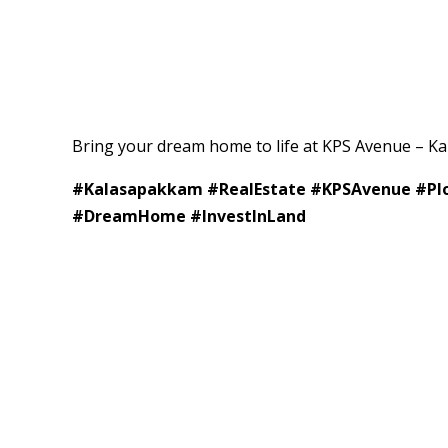
Bring your dream home to life at KPS Avenue – K
#Kalasapakkam #RealEstate #KPSAvenue #Pl
#DreamHome #InvestInLand