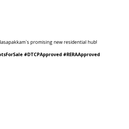
alasapakkam`s promising new residential hub!
otsForSale #DTCPApproved #RERAApproved