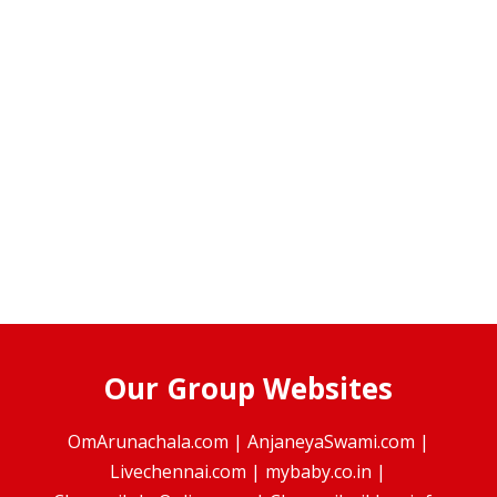
Our Group Websites
OmArunachala.com
|
AnjaneyaSwami.com
|
Livechennai.com
|
mybaby.co.in
|