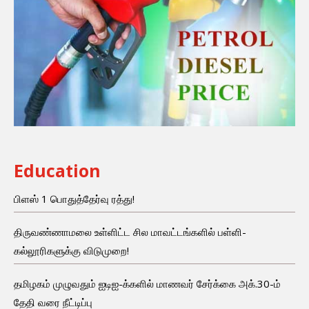
Education
பிளஸ் 1 பொதுத்தேர்வு ரத்து!
திருவண்ணாமலை உள்ளிட்ட சில மாவட்டங்களில் பள்ளி-
கல்லூரிகளுக்கு விடுமுறை!
தமிழகம் முழுவதும் ஐடிஐ-க்களில் மாணவர் சேர்க்கை அக்.30-ம்
தேதி வரை நீட்டிப்பு