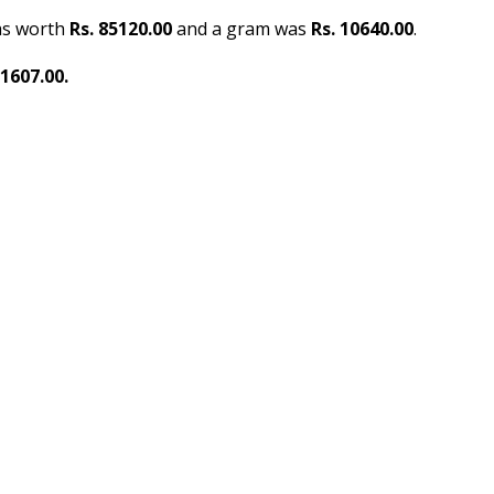
as worth
Rs. 85120.00
and a gram was
Rs. 10640.00
.
11607.00.