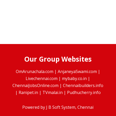
Our Group Websites
OmArunachala.com
|
AnjaneyaSwami.com
|
Livechennai.com
|
mybaby.co.in
|
ChennaiJobsOnline.com
|
Chennaibuilders.info
|
Ranipet.in
|
TVmalai.in
|
Pudhucherry.info
Powered by
J B Soft System
, Chennai