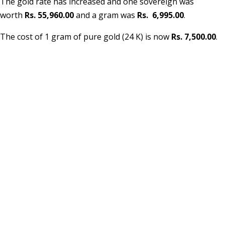
The gold rate has increased and one sovereign was
worth
Rs. 55,960.00
and a gram was
Rs. 6,995.00
.
The cost of 1 gram of pure gold (24 K) is now
Rs. 7,500.00
.