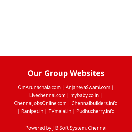
Our Group Websites
OmArunachala.com
|
AnjaneyaSwami.com
|
Livechennai.com
|
mybaby.co.in
|
ChennaiJobsOnline.com
|
Chennaibuilders.info
|
Ranipet.in
|
TVmalai.in
|
Pudhucherry.info
Powered by
J B Soft System
, Chennai