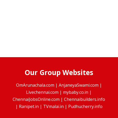
Our Group Websites
OmArunachala.com
|
AnjaneyaSwami.com
|
Livechennai.com
|
mybaby.co.in
|
ChennaiJobsOnline.com
|
Chennaibuilders.info
|
Ranipet.in
|
TVmalai.in
|
Pudhucherry.info