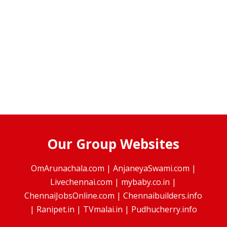
Our Group Websites
OmArunachala.com
|
AnjaneyaSwami.com
|
Livechennai.com
|
mybaby.co.in
|
ChennaiJobsOnline.com
|
Chennaibuilders.info
|
Ranipet.in
|
TVmalai.in
|
Pudhucherry.info