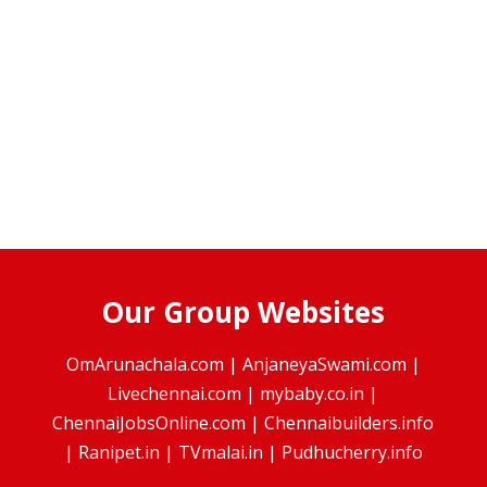
Our Group Websites
OmArunachala.com
|
AnjaneyaSwami.com
|
Livechennai.com
|
mybaby.co.in
|
ChennaiJobsOnline.com
|
Chennaibuilders.info
|
Ranipet.in
|
TVmalai.in
|
Pudhucherry.info