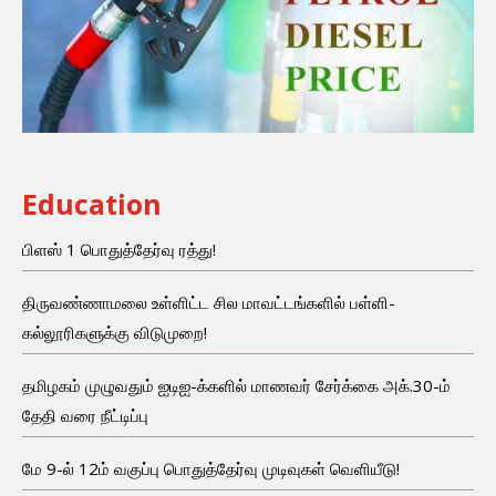
Education
பிளஸ் 1 பொதுத்தேர்வு ரத்து!
திருவண்ணாமலை உள்ளிட்ட சில மாவட்டங்களில் பள்ளி-
கல்லூரிகளுக்கு விடுமுறை!
தமிழகம் முழுவதும் ஐடிஐ-க்களில் மாணவர் சேர்க்கை அக்.30-ம்
தேதி வரை நீட்டிப்பு
மே 9-ல் 12ம் வகுப்பு பொதுத்தேர்வு முடிவுகள் வெளியீடு!