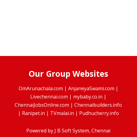
Our Group Websites
OmArunachala.com
|
AnjaneyaSwami.com
|
Livechennai.com
|
mybaby.co.in
|
ChennaiJobsOnline.com
|
Chennaibuilders.info
|
Ranipet.in
|
TVmalai.in
|
Pudhucherry.info
Powered by
J B Soft System
, Chennai