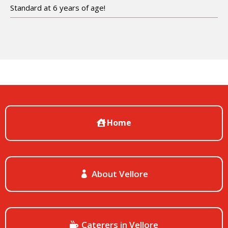
Standard at 6 years of age!
Home
About Vellore
Caterers in Vellore