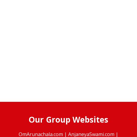
Our Group Websites
OmArunachala.com
|
AnjaneyaSwami.com
|