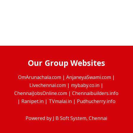
Our Group Websites
OmArunachala.com
|
AnjaneyaSwami.com
|
Livechennai.com
|
mybaby.co.in
|
ChennaiJobsOnline.com
|
Chennaibuilders.info
|
Ranipet.in
|
TVmalai.in
|
Pudhucherry.info
Powered by
J B Soft System
, Chennai