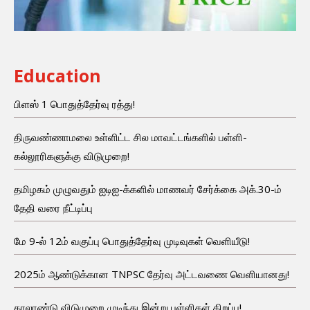
Education
பிளஸ் 1 பொதுத்தேர்வு ரத்து!
திருவண்ணாமலை உள்ளிட்ட சில மாவட்டங்களில் பள்ளி-
கல்லூரிகளுக்கு விடுமுறை!
தமிழகம் முழுவதும் ஐடிஐ-க்களில் மாணவர் சேர்க்கை அக்.30-ம்
தேதி வரை நீட்டிப்பு
மே 9-ல் 12ம் வகுப்பு பொதுத்தேர்வு முடிவுகள் வெளியீடு!
2025ம் ஆண்டுக்கான TNPSC தேர்வு அட்டவணை வெளியானது!
காலாண்டு விடுமுறை முடிந்து இன்று பள்ளிகள் திறப்பு!