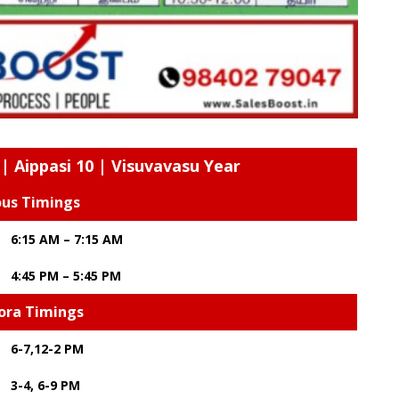
| Aippasi 10 | Visuvavasu Year
ous Timings
6:15 AM – 7:15 AM
4:45 PM – 5:45 PM
ora Timings
6-7,12-2 PM
3-4, 6-9 PM