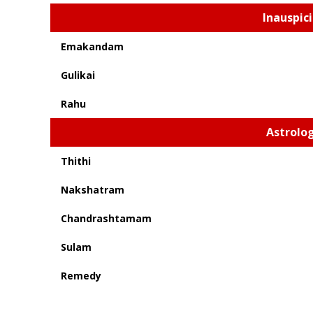
Inauspic
Emakandam
Gulikai
Rahu
Astrolog
Thithi
Nakshatram
Chandrashtamam
Sulam
Remedy