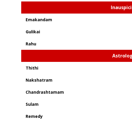
Inauspic
Emakandam
Gulikai
Rahu
Astrolog
Thithi
Nakshatram
Chandrashtamam
Sulam
Remedy