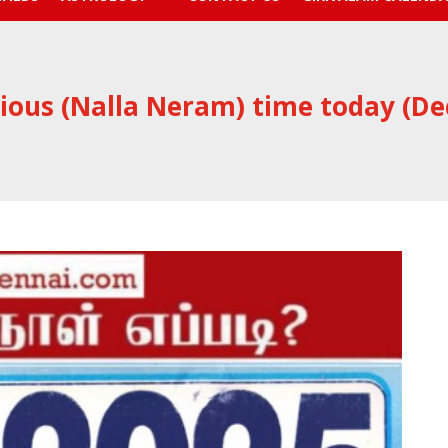
ious (Nalla Neram) time today (De