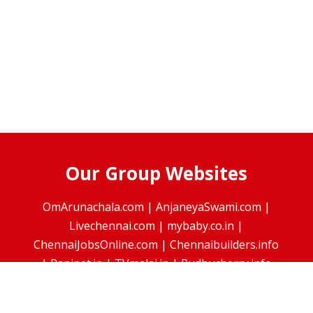
Our Group Websites
OmArunachala.com
|
AnjaneyaSwami.com
|
Livechennai.com
|
mybaby.co.in
|
ChennaiJobsOnline.com
|
Chennaibuilders.info
|
Ranipet.in
|
TVmalai.in
|
Pudhucherry.info
Powered by
J B Soft System
, Chennai