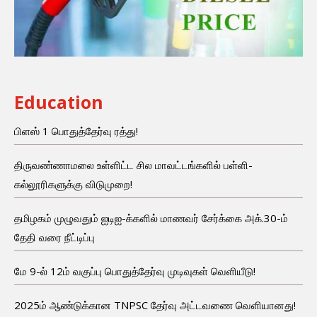
Education
பிளஸ் 1 பொதுத்தேர்வு ரத்து!
திருவண்ணாமலை உள்ளிட்ட சில மாவட்டங்களில் பள்ளி-
கல்லூரிகளுக்கு விடுமுறை!
தமிழகம் முழுவதும் ஐடிஐ-க்களில் மாணவர் சேர்க்கை அக்.30-ம்
தேதி வரை நீட்டிப்பு
மே 9-ல் 12ம் வகுப்பு பொதுத்தேர்வு முடிவுகள் வெளியீடு!
2025ம் ஆண்டுக்கான TNPSC தேர்வு அட்டவணை வெளியானது!