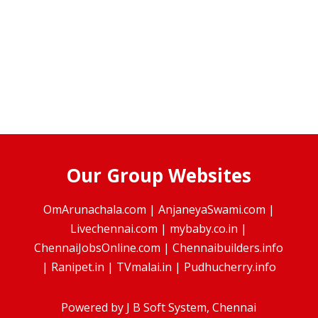
Our Group Websites
OmArunachala.com
|
AnjaneyaSwami.com
|
Livechennai.com
|
mybaby.co.in
|
ChennaiJobsOnline.com
|
Chennaibuilders.info
|
Ranipet.in
|
TVmalai.in
|
Pudhucherry.info
Powered by
J B Soft System
, Chennai