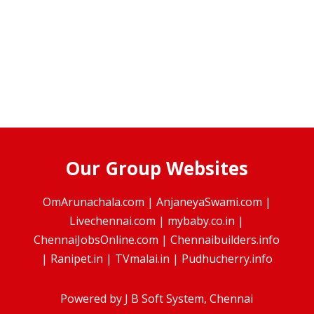
Our Group Websites
OmArunachala.com
|
AnjaneyaSwami.com
|
Livechennai.com
|
mybaby.co.in
|
ChennaiJobsOnline.com
|
Chennaibuilders.info
|
Ranipet.in
|
TVmalai.in
|
Pudhucherry.info
Powered by
J B Soft System
, Chennai