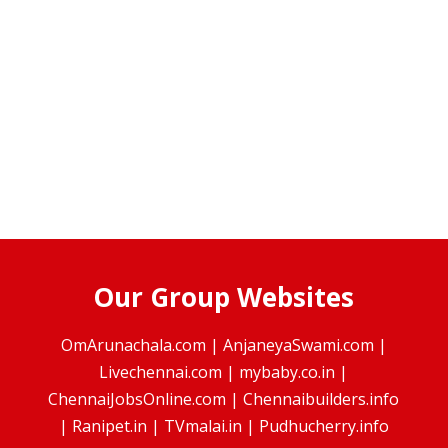
Our Group Websites
OmArunachala.com
|
AnjaneyaSwami.com
|
Livechennai.com
|
mybaby.co.in
|
ChennaiJobsOnline.com
|
Chennaibuilders.info
|
Ranipet.in
|
TVmalai.in
|
Pudhucherry.info