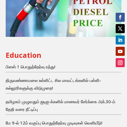
Education
பிளஸ் 1 பொதுத்தேர்வு ரத்து!
திருவண்ணாமலை உள்ளிட்ட சில மாவட்டங்களில் பள்ளி-
கல்லூரிகளுக்கு விடுமுறை!
தமிழகம் முழுவதும் ஐடிஐ-க்களில் மாணவர் சேர்க்கை அக்.30-ம்
தேதி வரை நீட்டிப்பு
மே 9-ல் 12ம் வகுப்பு பொதுத்தேர்வு முடிவுகள் வெளியீடு!