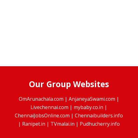
Our Group Websites
OmArunachala.com
|
AnjaneyaSwami.com
|
Livechennai.com
|
mybaby.co.in
|
ChennaiJobsOnline.com
|
Chennaibuilders.info
|
Ranipet.in
|
TVmalai.in
|
Pudhucherry.info