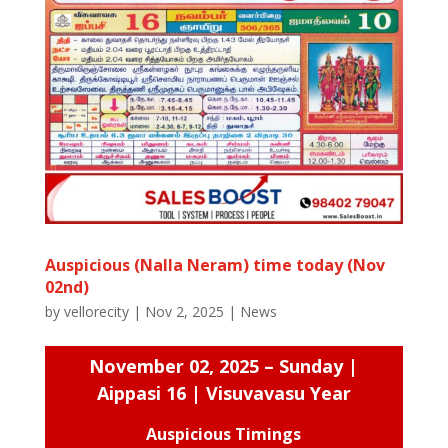
Auspicious (Nalla Neram) time today (Nov
02nd)
by
vellorecity
|
Nov 2, 2025
|
News
November 02, 2025 – Sunday |
Aippasi 16 | Visuvavasu Year
Auspicious Timings