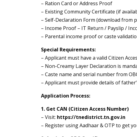
– Ration Card or Address Proof
– Existing Community Certificate (if availa
– Self-Declaration Form (download from p
– Income Proof – IT Return / Payslip / Inc
– Parental income proof or caste validatio
Special Requirements:
– Applicant must have a valid Citizen Ac
– Non-Creamy Layer Declaration is mand
– Caste name and serial number from OBC
– Applicant must provide details of fathe
Application Process:
1. Get CAN (Citizen Access Number)
– Visit:
https://tnedistrict.tn.gov.in
– Register using Aadhaar & OTP to get 