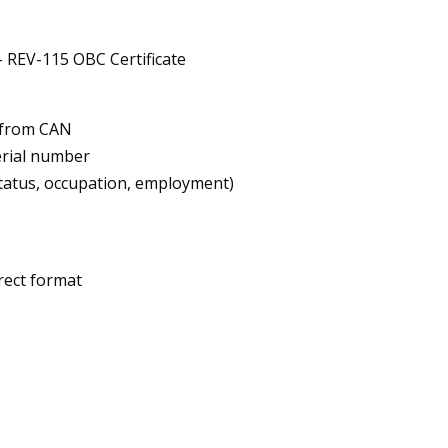
 REV-115 OBC Certificate
d from CAN
serial number
 status, occupation, employment)
rrect format