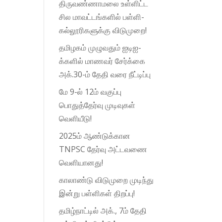
திருவண்ணாமலை உள்ளிட்ட
சில மாவட்டங்களில் பள்ளி-
கல்லூரிகளுக்கு விடுமுறை!
தமிழகம் முழுவதும் ஐடிஐ-
க்களில் மாணவர் சேர்க்கை
அக்.30-ம் தேதி வரை நீட்டிப்பு
மே 9-ல் 12ம் வகுப்பு
பொதுத்தேர்வு முடிவுகள்
வெளியீடு!
2025ம் ஆண்டுக்கான
TNPSC தேர்வு அட்டவணை
வெளியானது!
காலாண்டு விடுமுறை முடிந்து
இன்று பள்ளிகள் திறப்பு!
தமிழ்நாட்டில் அக்., 7ம் தேதி