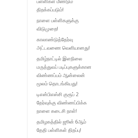
பள்ளிகள் மீண்டும்
திறக்கப்படும்!
நாளை பள்ளிகளுக்கு
விடுமுறை!
காலாண்டுத்தேர்வு
அட்டவணை வெளியானது!
தமிழ்நாட்டில் இளநிலை
மருத்துவப் படிப்புகளுக்கான
விண்ணப்பம் ஆன்லைன்
மூலம் தொடங்கியது!
டிஎன்பிஎஸ்சி குரூப் 2
தேர்வுக்கு விண்ணப்பிக்க
நாளை கடைசி நாள்!
தமிழகத்தில் ஜூன் 6ஆம்
தேதி பள்ளிகள் திறப்பு!