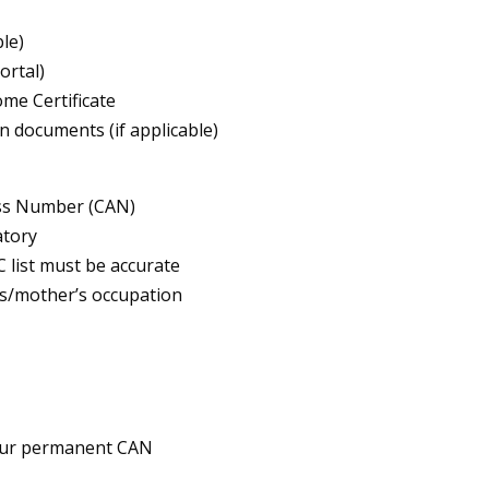
ble)
ortal)
ome Certificate
n documents (if applicable)
cess Number (CAN)
atory
 list must be accurate
r’s/mother’s occupation
your permanent CAN