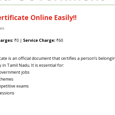
tificate Online Easily!!
ws
arges:
₹0 |
Service Charge:
₹60
te is an official document that certifies a person’s belongi
n Tamil Nadu. It is essential for:
government jobs
schemes
mpetitive exams
cessions
)