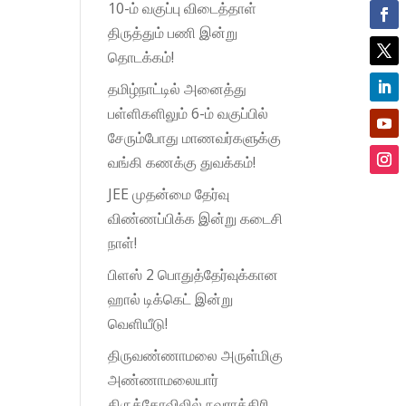
10-ம் வகுப்பு விடைத்தாள்
திருத்தும் பணி இன்று
தொடக்கம்!
தமிழ்நாட்டில் அனைத்து
பள்ளிகளிலும் 6-ம் வகுப்பில்
சேரும்போது மாணவர்களுக்கு
வங்கி கணக்கு துவக்கம்!
JEE முதன்மை தேர்வு
விண்ணப்பிக்க இன்று கடைசி
நாள்!
பிளஸ் 2 பொதுத்தேர்வுக்கான
ஹால் டிக்கெட் இன்று
வெளியீடு!
திருவண்ணாமலை அருள்மிகு
அண்ணாமலையார்
திருக்கோவிலில் நவராத்திரி