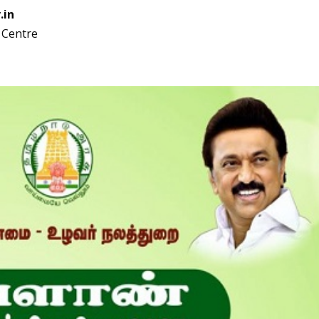
.in
C Centre