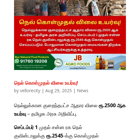
நெல் கொள்முதல் விலை உயர்வு!
by
vellorecity
|
Aug 29, 2025
|
News
நெல்லுக்கான குறைந்தபட்ச ஆதார விலை
ரூ.2500 ஆக
உயர்வு
– தமிழக அரசு அறிவிப்பு.
செப்டம்பர் 1
முதல் சன்ன ரக நெல்
குவின்டாலுக்கு
ரூ.2545
-க்கு கொள்முதல்