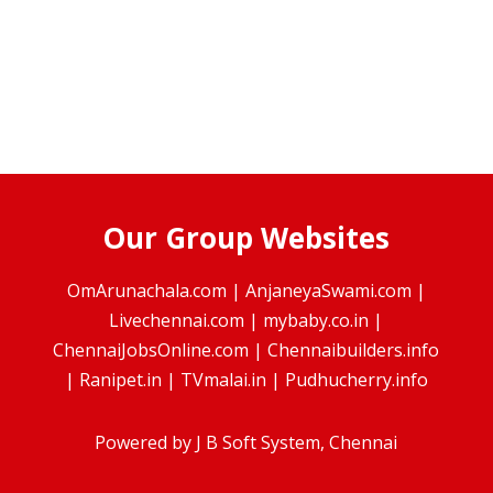
Our Group Websites
OmArunachala.com
|
AnjaneyaSwami.com
|
Livechennai.com
|
mybaby.co.in
|
ChennaiJobsOnline.com
|
Chennaibuilders.info
|
Ranipet.in
|
TVmalai.in
|
Pudhucherry.info
Powered by
J B Soft System
, Chennai