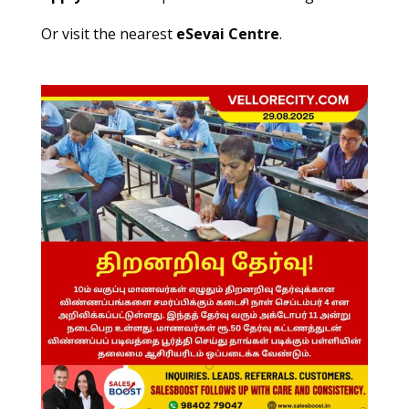
Or visit the nearest
eSevai Centre
.